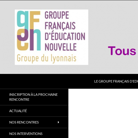
Aller
au
contenu
Recherche
GFEN Lyonnais
LE GROUPE FRANÇAIS D’E
"Tous capable !"
INSCRIPTION À LA PROCHAINE
RENCONTRE
ACTUALITÉ
NOS RENCONTRES
NOS INTERVENTIONS