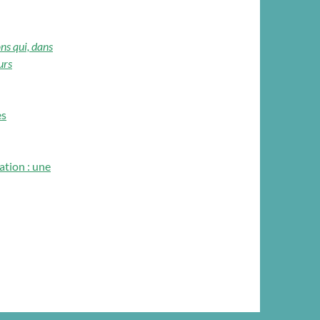
ns qui, dans
urs
es
ation : une