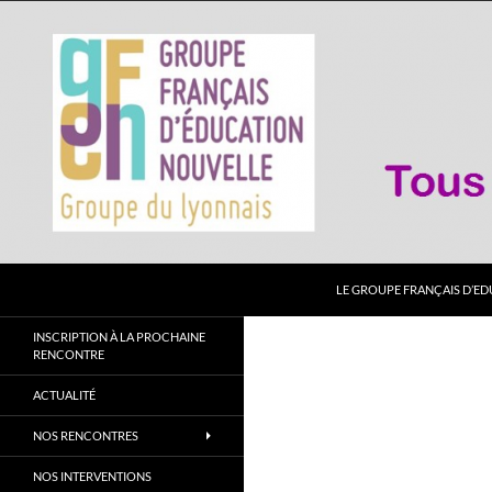
Aller
au
contenu
Recherche
GFEN Lyonnais
LE GROUPE FRANÇAIS D’E
"Tous capable !"
INSCRIPTION À LA PROCHAINE
RENCONTRE
ACTUALITÉ
NOS RENCONTRES
NOS INTERVENTIONS