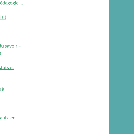
 pédagogie …
is !
du savoir –
s
tats et
 à
Vaulx-en-