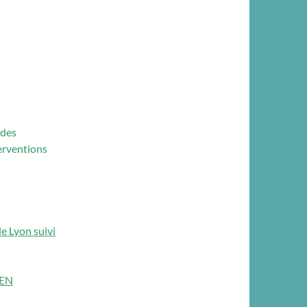
 des
erventions
de Lyon suivi
FEN