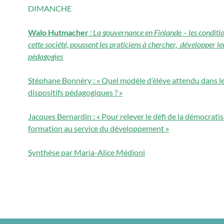
DIMANCHE
Walo Hutmacher
: La gouvernance en Finlande – les conditio
cette société, poussent les praticiens à chercher, développer le
pédagogies
Stéphane Bonnéry : « Quel modèle d’élève attendu dans l
dispositifs pédagogiques ? »
Jacques Bernardin : « Pour relever le défi de la démocratis
formation au service du développement »
Synthèse par Maria-Alice Médioni