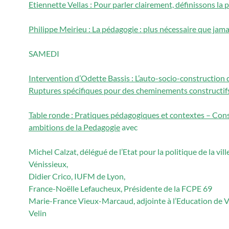
Etiennette Vellas : Pour parler clairement, définissons la
Philippe Meirieu : La pédagogie : plus nécessaire que jama
SAMEDI
Intervention d’Odette Bassis : L’auto-socio-construction 
Ruptures spécifiques pour des cheminements constructif
Table ronde : Pratiques pédagogiques et contextes – Cons
ambitions de la Pedagogie
avec
Michel Calzat, délégué de l’Etat pour la politique de la ville
Vénissieux,
Didier Crico, IUFM de Lyon,
France-Noëlle Lefaucheux, Présidente de la FCPE 69
Marie-France Vieux-Marcaud, adjointe à l’Education de 
Velin