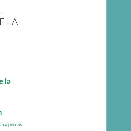
-
E LA
e la
n
on a permis