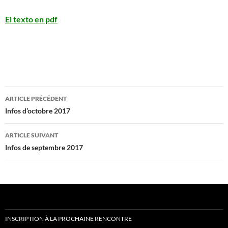
El texto en pdf
Navigation
ARTICLE PRÉCÉDENT
des
Infos d’octobre 2017
articles
ARTICLE SUIVANT
Infos de septembre 2017
INSCRIPTION À LA PROCHAINE RENCONTRE